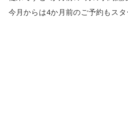
今月からは4か月前のご予約もス
特に土日祝日の良い時間帯は早め
是非皆様のご予約を心よりお待ち
戻る