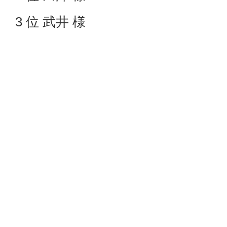
3 位 武井 様
Bクラス（HD15以降）
優勝 川上 様
2 位 薗部 様
3 位 三反崎（靖） 様
おめでとうございます。