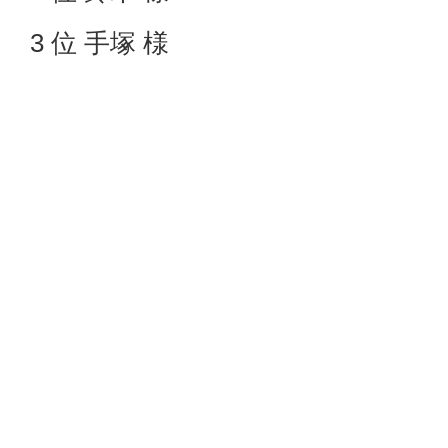
3 位 手塚 様
Bクラス（HD15以降）
優勝 関口 様
2 位 八木谷 様
3 位 叶 様
おめでとうございます。