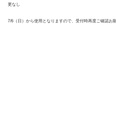
更なし
7/6（日）から使用となりますので、受付時再度ご確認お
また、コース内喫煙ですが、ティーングエリア付近のみと
戻る