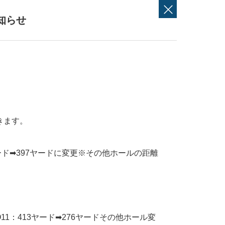
知らせ
きます。
ード➡397ヤードに変更※その他ホールの距離
O11：413ヤード➡276ヤードその他ホール変