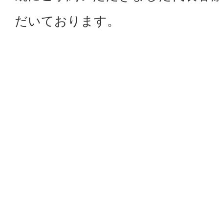
だいております。
3月25日(火)オープンに向けて、
また詳細が決まりましたら、こち
もう少々お待ち下さいませ。
戻る