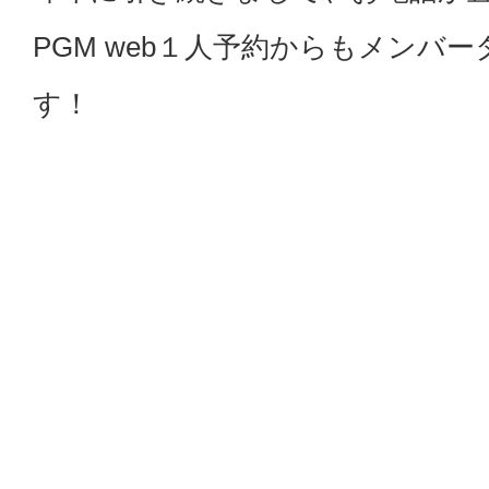
PGM web１人予約からもメンバ
す！
詳細は下記をご参照下さい。
～～～～～～～～～～～～～～～～
～～～～～～～～～～～～～
〇4/5～11/24までの土日祝日（
く）のAMに開催いたします。