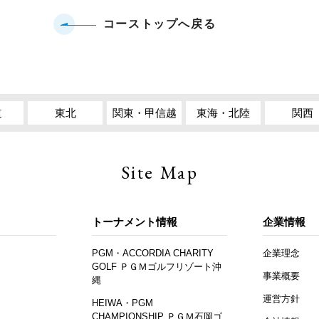
コーストップへ戻る
道
東北
関東・甲信越
東海・北陸
関西
Site Map
トーナメント情報
企業情報
PGM・ACCORDIA CHARITY
企業理念
GOLF ＰＧＭゴルフリゾート沖
事業概要
縄
運営方針
HEIWA・PGM
CHAMPIONSHIP ＰＧＭ石岡ゴ