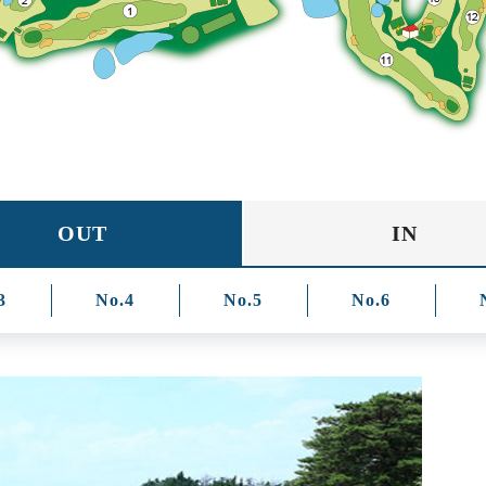
OUT
IN
3
No.4
No.5
No.6