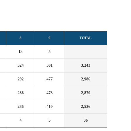
8
9
TOTAL
13
5
324
501
3,243
292
477
2,986
286
473
2,870
286
410
2,526
4
5
36