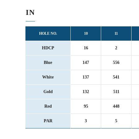
IN
HOLE NO.
10
11
HDCP
16
2
Blue
147
556
White
137
541
Gold
132
511
Red
95
448
PAR
3
5