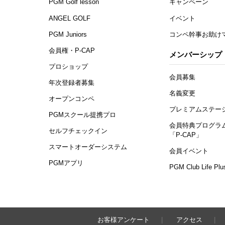
PGM Golf lesson
キャンペーン
ANGEL GOLF
イベント
PGM Juniors
コンペ幹事お助け
会員権・P-CAP
メンバーシップ
プロショップ
会員募集
年次登録者募集
名義変更
オープンコンペ
プレミアムステー
PGMスクール提携プロ
会員特典プログラ
セルフチェックイン
「P-CAP」
スマートオーダーシステム
会員イベント
PGMアプリ
PGM Club Life Plu
お客様アンケート
アクセス