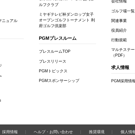
会社情報
ルフクラブ
ゴルフ場一覧
ミヤギテレビ杯ダンロップ女子
オープンゴルフトーナメント 利
マニュアル
関連事業
府ゴルフ倶楽部
役員紹介
PGMプレスルーム
行動規範
マルチステー
プレスルームTOP
（PDF）
プレスリリース
ジ
求人情報
PGMトピックス
ム
PGMスポンサーシップ
PGM採用情
s
採用情報
ヘルプ・お問い合わせ
推奨環境
個人情